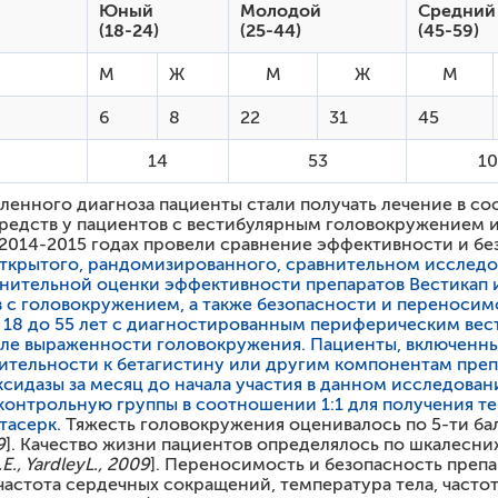
Юный
Молодой
Средний
(18-24)
(25-44)
(45-59)
М
Ж
М
Ж
М
6
8
22
31
45
14
53
10
вленного диагноза пациенты стали получать лечение в 
средств у пациентов с вестибулярным головокружением 
В 2014-2015 годах провели сравнение эффективности и б
ткрытого, рандомизированного, сравнительном исследов
нительной оценки эффективности препаратов Вестикап 
в с головокружением, а также безопасности и переноси
от 18 до 55 лет с диагностированным периферическим в
але выраженности головокружения. Пациенты, включенны
вительности к бетагистину или другим компонентам пре
идазы за месяц до начала участия в данном исследова
 контрольную группы в соотношении 1:1 для получения 
тасерк.
Тяжесть головокружения оценивалось по 5-ти ба
9
]. Качество жизни пациентов определялось по шкалесн
.
E
.,
Yardley
L
., 2009
]. Переносимость и безопасность преп
частота сердечных сокращений, температура тела, часто