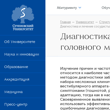
Абитуриенту
Обуч
Приемная кампания 2026
Цен
Главная
Университет
Структ
Диагностика и лечение сосудисты
Приемная кампания 2025
Я –
Диагностик
Стоимость обучения
Лок
Об Университете
головного 
Перевод из другой образовате
Обр
Наука и инновации
Сто
Кафедра и наука
Образование
Уни
Неврогенные болевые с
Изучение причин и часто
относится к наиболее час
Нервно-психические расс
Цен
методом диагностики заб
Аккредитация
набора несложных клинич
Боли в спине
Уче
вестибулярного аппарата
симптомами (тошнотой, р
Головные боли
Медицина
Шко
адаптацию, тогда как в 
Головокружения
Своевременное выявление
использовать эффективн
Пресс-центр
Ком
Диагностика и лечение с
ошибочными диагнозами, 