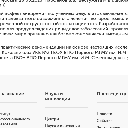
Москва, 28.05.2015, Парфенов В.В., Бестужева Н.В.), док
.))
 эффект внедрения полученных результатов заключает
ии адекватного современного лечения, которое позволил
временной нетрудоспособности пациентов. Разработанн
ние для предупреждения рецидивов заболеваний, прояв
о всем мире признано наиболее экономически выгодным
 практические рекомендации на основе настоящих иссле
Я. Кожевникова УКБ №3 ГБОУ ВПО Первого МГМУ им. И.М.
льтета ГБОУ ВПО Первого МГМУ им. И.М. Сеченова для ст
разование
Наука и
Пресс-центр
инновации
титут
Новости
офессионального
Центры
События
разования
Наука и инновации
Фотогалерея