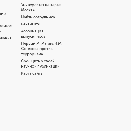
Университет на карте
Москвы
кие
Найти сотрудника
Реквизиты
альное
"
Ассоциация
выпускников
ования
Первый МГМУ им. И.М.
Сеченова против
терроризма
Сообщить о своей
научной публикации
Карта сайта