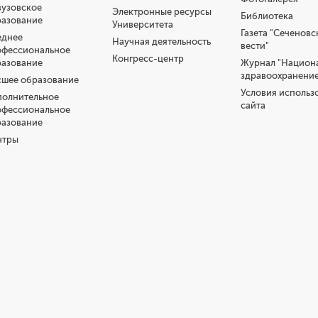
узовское
Электронные ресурсы
Библиотека
разование
Университета
Газета "Сеченовс
еднее
Научная деятельность
вести"
офессиональное
Конгресс-центр
разование
Журнал "Национ
здравоохранение
шее образование
Условия использ
полнительное
сайта
офессиональное
разование
нтры