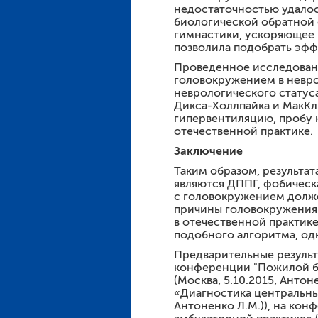
недостаточностью удалос
биологической обратной 
гимнастики, ускоряющее 
позволила подобрать эфф
Проведенное исследовани
головокружением в невро
неврологического статус
Дикса-Холлпайка и МакКл
гипервентиляцию, пробу 
отечественной практике.
Заключение
Таким образом, результа
являются ДППГ, фобическ
с головокружением долже
причины головокружения,
в отечественной практик
подобного алгоритма, од
Предварительные результ
конференции "Пожилой бо
(Москва, 5.10.2015, Анто
«Диагностика центральных
Антоненко Л.М.)), на ко