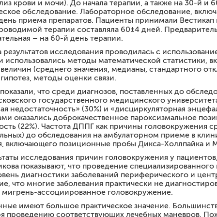
из крови и мочи). До начала терапии, а также на 30-й и
еское обследование. Лабораторное обследование, включ
 день приема препаратов. Пациенты принимали Вестикап и 
 проводимой терапии составляла 60±4 дней. Предварител
ательная – на 60-й день терапии.
а результатов исследования проводилась с использова
и использовались методы математической статистики, вк
 величин (среднего значения, медианы, стандартного от
гипотез, методы оценки связи.
показали, что среди диагнозов, поставленных до обследо
ковского государственного медицинского университета 
ая недостаточность» (30%) и «дисциркуляторная энцефа
ми оказались доброкачественное пароксизмальное пози
ость (22%). Частота ДППГ как причины головокружения с
ольных) до обследования на амбулаторном приеме в клин
я, включающего позиционные пробы Дикса-Холлпайка и 
таты исследования причин головокружения у пациентов,
никова показывают, что проведение специализированног
овень диагностики заболеваний периферического и центр
ие, что многие заболевания практически не диагностиро
, мигрень-ассоциированное головокружение.
ные имеют большое практическое значение. Большинству
ря проведению соответствующих лечебных маневров. По