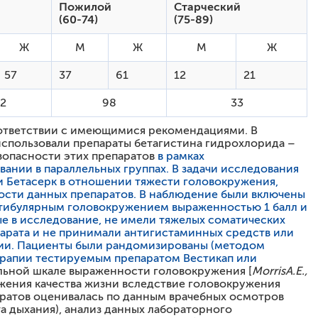
Пожилой
Старческий
(60-74)
(75-89)
Ж
М
Ж
М
Ж
57
37
61
12
21
2
98
33
соответствии с имеющимися рекомендациями. В
использовали препараты бетагистина гидрохлорида –
езопасности этих препаратов
в рамках
ании в параллельных группах. В задачи исследования
и Бетасерк в отношении тяжести головокружения,
мости данных препаратов. В наблюдение были включены
естибулярным головокружением выраженностью 1 балл и
е в исследование, не имели тяжелых соматических
парата и не принимали антигистаминных средств или
нии. Пациенты были рандомизированы (методом
терапии тестируемым препаратом Вестикап или
льной шкале выраженности головокружения [
Morris
A
.
E
.,
ижения качества жизни вследствие головокружения
аратов оценивалась по данным врачебных осмотров
та дыхания), анализ данных лабораторного