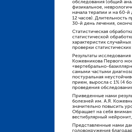
обследования (общий анал
физикальное, неврологич
начала терапии и на 60-й
12 часов). Длительность
30-й день лечения, оконч
Статистическая обработк
статистической обработк
характеристик случайных
проверки статистических 
Результаты исследования 
Кожевникова Первого мос
«вертебрально-базиллярн
самыми частыми диагноза
постуральная неустойчив
прием, выросла с 1% (4 б
проведения обследовани
Приведенные нами резуль
болезней им. А.Я. Кожев
значительно повысить ур
Обращает на себя вниман
вестибулярный нейронит
Представленные нами дан
головокружения благода