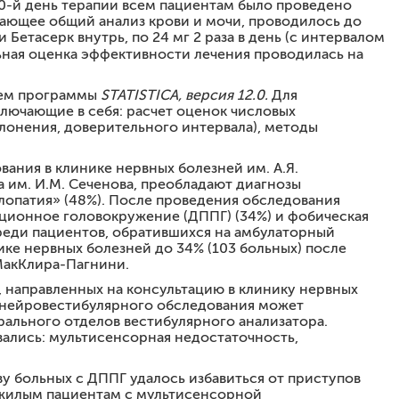
 60-й день терапии всем пациентам было проведено
ающее общий анализ крови и мочи, проводилось до
Бетасерк внутрь, по 24 мг 2 раза в день (с интервалом
ьная оценка эффективности лечения проводилась на
нием программы
STATISTICA
, версия 12.0.
Для
лючающие в себя: расчет оценок числовых
клонения, доверительного интервала), методы
вания в клинике нервных болезней им. А.Я.
им. И.М. Сеченова, преобладают диагнозы
лопатия» (48%). После проведения обследования
ционное головокружение (ДППГ) (34%) и фобическая
реди пациентов, обратившихся на амбулаторный
ике нервных болезней до 34% (103 больных) после
МакКлира-Пагнини.
 направленных на консультацию в клинику нервных
о нейровестибулярного обследования может
ального отделов вестибулярного анализатора.
вались: мультисенсорная недостаточность,
 больных с ДППГ удалось избавиться от приступов
жилым пациентам с мультисенсорной