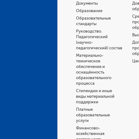
Документы
Дов
об
Образование
Ср
Образовательные
пр
стандарты
об
Руководство.
Выс
Педагогический
(научно-
До
педагогический) состав
пр
об
Материально-
техническое
Це
обеспечение и
оснащённость
образовательного
процесса
Стипендии и иные
виды материальной
поддержки
Платные
образовательные
услуги
Финансово-
хозяйственная