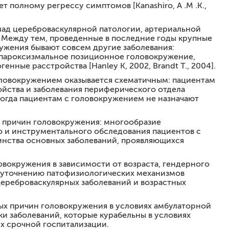
т полному регрессу симптомов [Kanashiro, A .M .K.,
лад цереброваскулярной патологии, артериальной
]. Между тем, проведенные в последние годы крупные
ужения бывают совсем другие заболевания:
 пароксизмальное позиционное головокружение,
нные расстройства [Hanley K, 2002, Brandt T., 2004].
головокружением оказывается схематичным: пациентам
ойства и заболевания периферического отдела
когда пациентам с головокружением не назначают
 причин головокружения: многообразие
сти: современные методы обследования и лечения»
 и инструментального обследования пациентов с
нства основных заболеваний, проявляющихся
ые расстройства: современные методы диагностики и
овокружения в зависимости от возраста, гендерного
ть уточнению патофизиологических механизмов
ереброваскулярных заболеваний и возрастных
 в неврологии»
ных причин головокружения в условиях амбулаторной
ки заболеваний, которые курабельны в условиях
х срочной госпитализации.