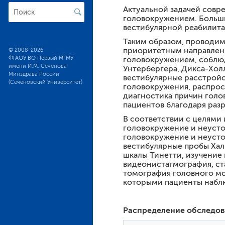
Цикл повышения квали
Актуальной задачей совр
головокружением. Больши
Цикл повышения квалифик
вестибулярной реабилита
Цикл повышения квалифи
Таким образом, проводим
приоритетным направлен
© 2008-2026
ФГАОУ ВО Первый МГМУ
головокружением, соблюд
имени И.М. Сеченова
Унтербергера, Дикса-Хол
Минздрава России
вестибулярные расстройс
(Сеченовский Университет)
головокружения, распрос
диагностика причин голо
пациентов благодаря раз
В соответствии с целями 
головокружение и неустой
головокружение и неусто
вестибулярные пробы Хал
шкалы Тинетти, изучение
видеонистагмография, ст
томография головного мо
которыми пациенты наблю
Распределение обследова