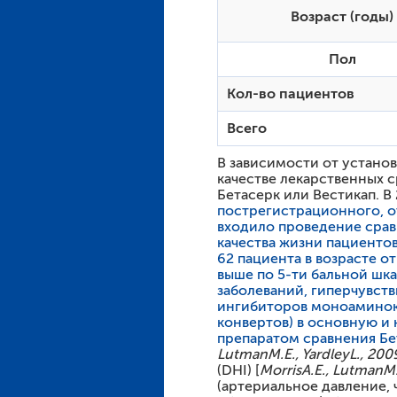
Возраст (годы)
Пол
Кол-во пациентов
Всего
В зависимости от устано
качестве лекарственных 
Бетасерк или Вестикап. 
пострегистрационного, о
входило проведение срав
качества жизни пациенто
62 пациента в возрасте 
выше по 5-ти бальной шк
заболеваний, гиперчувст
ингибиторов моноаминокс
конвертов) в основную и
препаратом сравнения Бе
Lutman
M
.
E
.,
Yardley
L
., 200
(DHI) [
Morris
A
.
E
.,
Lutman
M
(артериальное давление, 