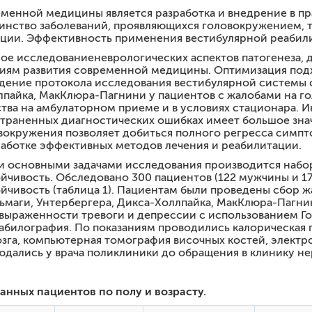
фикации «НЕЙРОПСИХИАТРИЧЕСКИЕ АСПЕКТЫ НЕВРОЛО
еменной медицины является разработка и внедрение в пр
нство заболеваний, проявляющихся головокружением, т
ации для врачей «Головные боли в клинической практик
ции. Эффективность применения вестибулярной реабили
кации по БОЛИ В СПИНЕ
ое исследованиеневрологических аспектов патогенеза, 
иям развития современной медицины. Оптимизация подх
ение протокола исследования вестибулярной системы с
лпайка, МакКлюра-Пагнини у пациентов с жалобами на г
тва на амбулаторном приеме и в условиях стационара. 
траненных диагностических ошибках имеет большое зна
вокружения позволяет добиться полного регресса симпт
работке эффективных методов лечения и реабилитации.
и основными задачами исследования производится набор 
чивость. Обследовано 300 пациентов (122 мужчины и 178
йчивость (таблица 1). Пациентам были проведены сбор ж
ьмаги, Унтербергера, Дикса-Холлпайка, МакКлюра-Пагни
 выраженности тревоги и депрессии с использованием Г
абилография. По показаниям проводились калорическая 
зга, компьютерная томография височных костей, электр
дались у врача поликлиники до обращения в клинику нер
нных пациентов по полу и возрасту.