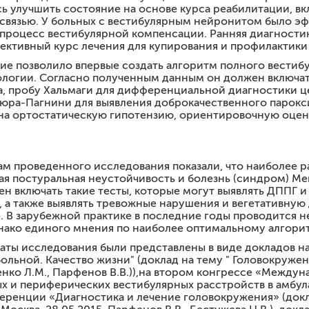
ь улучшить состояние на основе курса реабилитации, вк
связью. У больных с вестибулярным нейронитом было э
процесс вестибулярной компенсации. Ранняя диагност
ективный курс лечения для купирования и профилактики
е позволило впервые создать алгоритм полного вестибу
логии. Согласно полученным данным он должен включать
а, пробу Хальмаги для дифференциальной диагностики 
юра-Пагнини для выявления доброкачественного парокс
на ортостатическую гипотензию, ориентировочную оценк
там проведенного исследования показали, что наиболе
ая постуральная неустойчивость и болезнь (синдром) М
н включать такие тесты, которые могут выявлять ДППГ
 а также выявлять тревожные нарушения и вегетативну
е. В зарубежной практике в последние годы проводится 
нако единого мнения по наиболее оптимальному алгорит
аты исследования были представлены в виде докладов 
льной. Качество жизни" (доклад на тему " Головокружен
ненко Л.М., Парфенов В.В.)),на втором конгрессе «Между
 и периферических вестибулярных расстройств в амбулат
нференции «Диагностика и лечение головокружения» (док