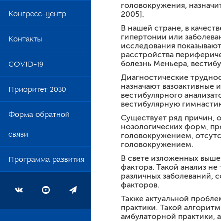
головокружения, назначит
Обр
Клинические конференц
Конгресс-центр
2005].
Студенческий Научный К
Сти
В нашей стране, в качес
гипертонии или заболева
Контакты
Школа мастерства "Меди
Вак
исследования показывают
расстройства перифериче
Ординатура
Общ
COVID-19
болезнь Меньера, вестибу
Аспирантура
Диагностические труднос
назначают вазоактивные 
Приоритет 2030
Документы СМК
вестибулярного анализат
вестибулярную гимнастик
Примеры итоговых тесто
Форма обратной
Существует ряд причин, 
Цикл повышения квалифи
нозологических форм, пр
связи
головокружением, отсут
Цикл повышения квалифик
головокружением.
лечения»
В свете изложенных выше
Программа развития
Мы лечим
фактора. Такой анализ н
различных заболеваний, 
Элективы
факторов.
Цикл повышения квалифи
Также актуальной пробле
практики. Такой алгорит
Студенту
амбулаторной практики, 