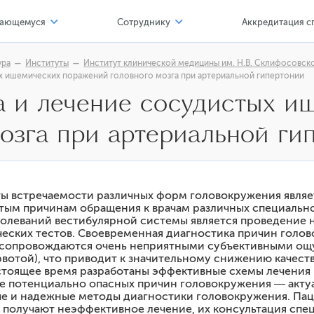
ающемуся
Сотруднику
Аккредитация с
тр карьеры
Соискателю
ура
Институты
Институт клинической медицины им. Н.В. Склифосовск
х ишемических поражений головного мозга при артериальной гипертонии
 профессионал
Офисы, сервисы
а и лечение сосудистых 
альные нормативные акты
Компенсации и льготы
мозга при артериальной ги
льной организации
азовательные программы
Обучение и развитие
имость обучения
Формы
верситет - обучающемуся
индромы
ты встречаемости различных форм головокружения являе
тым причинам обращения к врачам различных специальност
тройства в неврологической практике
тр карьеры
олеваний вестибулярной системы является проведение 
еских тестов. Своевременная диагностика причин голов
ба и наука
 сопровождаются очень неприятными субъективными ощ
вотой), что приводит к значительному снижению качест
лы мастерства
настоящее время разработаны эффективные схемы лечения
 потенциально опасных причин головокружения ― акту
ые и надежные методы диагностики головокружения. Па
фортная среда обучения
осудистых ишемических поражений головного мозга при
получают неэффективное лечение, их консультация спе