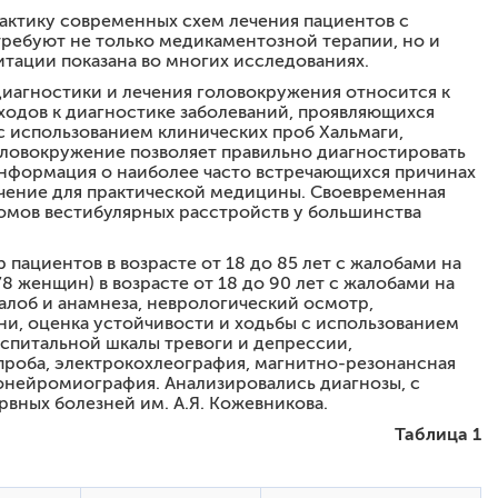
ГИЧЕСКИХ ЗАБОЛЕВАНИЙ»
актику современных схем лечения пациентов с
ребуют не только медикаментозной терапии, но и
е: современные методы диагностики и лечения»
тации показана во многих исследованиях.
диагностики и лечения головокружения относится к
одов к диагностике заболеваний, проявляющихся
 использованием клинических проб Хальмаги,
оловокружение позволяет правильно диагностировать
Информация о наиболее часто встречающихся причинах
чение для практической медицины. Своевременная
омов вестибулярных расстройств у большинства
пациентов в возрасте от 18 до 85 лет с жалобами на
 женщин) в возрасте от 18 до 90 лет с жалобами на
алоб и анамнеза, неврологический осмотр,
ни, оценка устойчивости и ходьбы с использованием
оспитальной шкалы тревоги и депрессии,
проба, электрокохлеография, магнитно-резонансная
онейромиография. Анализировались диагнозы, с
вных болезней им. А.Я. Кожевникова.
Таблица 1