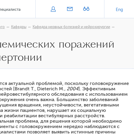
пециалиста
Eng
ого
Кафедры
Кафедра нервных болезней и нейрохирургии
ишемических поражений
пертонии
тся актуальной проблемой, поскольку головокружение
ей [Brandt Т., Dieterich М.
, 2004
]. Эффективным
нейровестибулярного обследования с использованием
окружения очень важна. Большинство заболеваний
ущения вращения, неустойчивости, вегетативными
ва жизни пациентов, нарушает их социальную
 и реабилитации вестибулярных расстройств.
альная проблема, для решения которой необходимо
циенты с головокружением нередко наблюдаются с
 артериальной гипертонии
циалистами позволяет выявить истинные причины