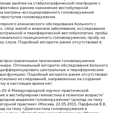
лючая занятия на стабилографической платформе с
ффективно раннее назначение вестибулярной
ика мигрень-ассоциированного головокружения
 приступов головокружения.
лярного клинического обследования больного с
: сбор жалоб и анамнеза заболевания, исследование
центральной и периферической вестибулопатии, пробы
измального позиционного головокружения, пробу на
у слуха. Подобный алгоритм ранее отсутствовал в
е распространенными причинами головокружения
еньера. Оптимальный алгоритм обследования больного
 и дифференцировать центральные и периферические
ю дисфункцию. Подобный алгоритм ранее отсутствовал
несколько исследований, направленных на создание
му в настоящее время нет.
на 20-й Международной научно-практической
ие и вестибулярная гимнастика в пожилом возрасте"
народная академия головокружения» (доклад на тему
орной практике» (Москва, 22.05.2015, Парфенов В.В.,
лад на тему «Диагностика головокружения в