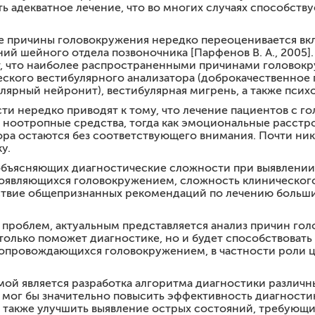
ь адекватное лечение, что во многих случаях способствуе
азовательные стандарты
ии
ружок
пендии и материальная поддержка
тве причины головокружения нередко переоценивается вк
ний шейного отдела позвоночника [Парфенов В. А., 2005
цина боли"
антные места
, что наиболее распространенными причинами головокр
ского вестибулярного анализатора (доброкачественное
ежития
лярный нейронит), вестибулярная мигрень, а также психоге
ти нередко приводят к тому, что лечение пациентов с 
и ноотропные средства, тогда как эмоциональные расстр
ора остаются без соответствующего внимания. Почти ни
у.
вых заданий
объясняющих диагностические сложности при выявлении
кации по теме «Головокружение и нарушения устойчиво
оявляющихся головокружением, сложность клинического
ствие общепризнанных рекомендаций по лечению больши
ации по программе «Головные боли и цереброваскулярн
 проблем, актуальным представляется анализ причин гол
е только поможет диагностике, но и будет способствова
сопровождающихся головокружением, в частности роли ц
кации по программе: «Интервенционные методы лечения
мой является разработка алгоритма диагностики различ
м мог бы значительно повысить эффективность диагности
а также улучшить выявление острых состояний, требующи