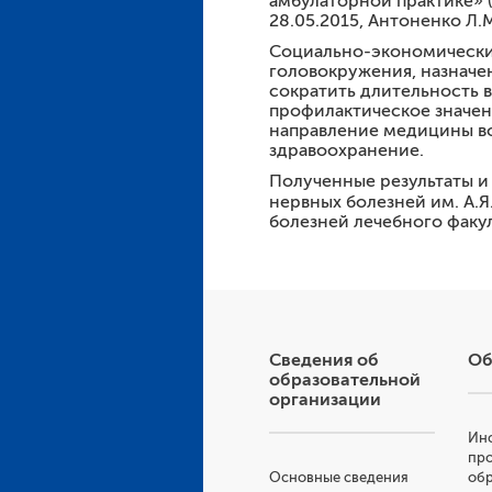
амбулаторной практике» (
28.05.2015, Антоненко Л.М
Социально-экономический
головокружения, назначен
сократить длительность 
профилактическое значе
направление медицины в
здравоохранение.
Полученные результаты и
нервных болезней им. А.
болезней лечебного факу
Сведения об
Об
образовательной
организации
Инс
пр
Основные сведения
об