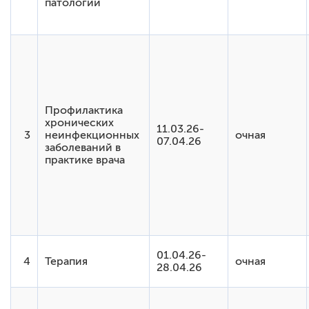
патологии
Клинический анализ крови - 20-22.04.2020г., 19-
21.10.2020г.
Заболевания органа зрения в общей врачебной
практике. Базовые навыки обследования
офтальмологического больного - 28-30.10.2020г.
Профилактика
хронических
11.03.26-
3
неинфекционных
очная
07.04.26
заболеваний в
практике врача
01.04.26-
4
Терапия
очная
28.04.26