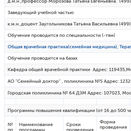
д.м.н.,профессор Морозова Татьяна Евгеньевна. (499
Профессиональная переподготовка по специальности
Общая врачебная практика (семейная медицина)
Заведующий учебной частью
Повышение квалификации по специальности
Гериатрия
к.м.н.,доцент Заугольникова Татьяна Васильевна (499)
Научно-исследовательская деятельность
Обучение проводится по специальности (-тям)
Учебно-производственный план 2020 г.
Общая врачебная практика(семейная медицина), Терап
Профессиональная переподготовка по специальности
Гериатрия
Обучение проводится на базах
Ординатура
Кафедра общей врачебной практики Адрес: 119435,Мо
Профессиональная переподготовка по специальности
Кардиология
АО "Семейный доктор" , поликлиника №5 Адрес: 123242
Повышение квалификации по специальности
Городская поликлиника № 64 ДЗМ Адрес: 107023, Моск
Кардиология
Алгоритмы анализа ЭКГ в амбулаторной практике –
26-28.05.2020г., 21-23.10.2020г.
Программы повышения квалификации (от 16 до 500 ча
Медицинская помощь при тревожных и депрессивных
Форма
№
Наименование
Сроки
расстройствах в первичном звене здравоохранения –
проведения
пп
программы
проведения
26-28.02.2020г., 22-24.09.2020г.