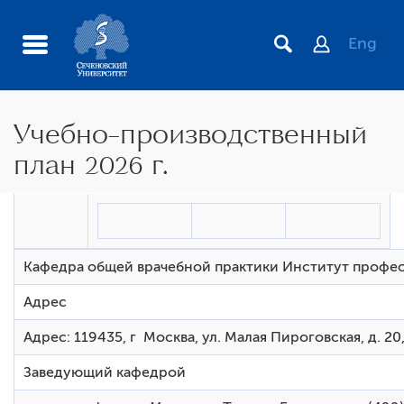
Eng
Учебно-производственный
план 2026 г.
Международные и межрегиональные контакты
Краткосрочные программы повышения квалификации,
реализуемые в рамках непрерывного медицинского
Кафедра общей врачебной практики Институт профе
образования (НМО), включая образовательный
сертификат
Адрес
История кафедры
Адрес: 119435, г Москва, ул. Малая Пироговская, д. 20,
Повышение квалификации по специальности Общая
врачебная практика (семейная медицина)
Заведующий кафедрой
Студенческий научно-практический кружок