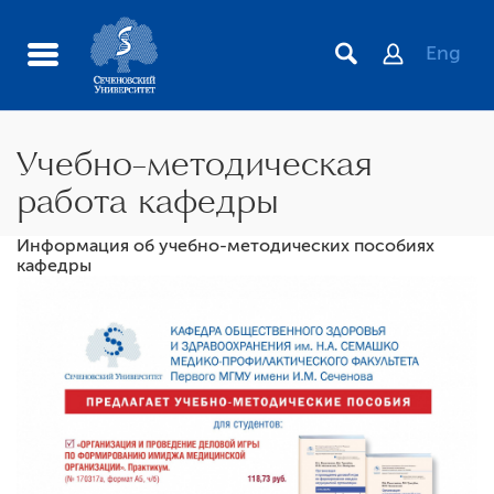
Eng
Учебно-методическая
работа кафедры
Информация об учебно-методических пособиях
Базы кафедры
кафедры
Студенческий научный кружок
Лаборатория мастерства «Фабрика лидеров
здравоохранения»
Учебно-методическая работа кафедры
Аннотации дисциплин
Ординатура по специальности «Организация
здравоохранения и общественное здоровье»