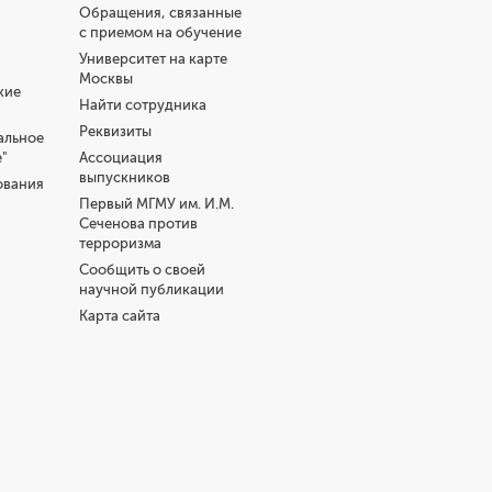
Обращения, связанные
с приемом на обучение
Университет на карте
Москвы
кие
Найти сотрудника
Реквизиты
альное
"
Ассоциация
выпускников
ования
Первый МГМУ им. И.М.
Сеченова против
терроризма
Сообщить о своей
научной публикации
Карта сайта