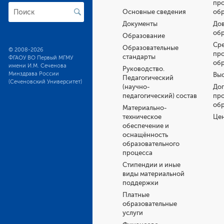
пр
Основные сведения
об
Документы
Дов
об
Образование
Ср
Образовательные
© 2008-2026
пр
стандарты
ФГАОУ ВО Первый МГМУ
об
имени И.М. Сеченова
Руководство.
Минздрава России
Выс
Педагогический
(Сеченовский Университет)
(научно-
До
педагогический) состав
пр
об
Материально-
техническое
Це
обеспечение и
оснащённость
образовательного
процесса
Стипендии и иные
виды материальной
поддержки
Платные
образовательные
услуги