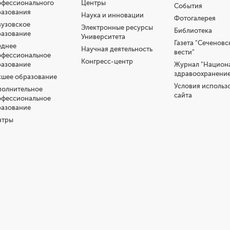
офессионального
Центры
События
разования
Наука и инновации
Фотогалерея
узовское
Электронные ресурсы
Библиотека
разование
Университета
Газета "Сеченовс
еднее
Научная деятельность
вести"
офессиональное
Конгресс-центр
разование
Журнал "Национ
здравоохранение
шее образование
Условия использ
полнительное
сайта
офессиональное
разование
нтры