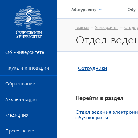
Абитуриенту
Обуч
Приемная кампания 2026
Цен
Главная
Университет
Структ
Отдел веде
Приемная кампания 2025
Я –
Стоимость обучения
Лок
Об Университете
Итоговая аттестация
Перевод из другой образовате
Обр
Наука и инновации
Сотрудники
Сто
Образование
Уни
Цен
Перейти в раздел:
Аккредитация
Уче
Отдел ведения электронн
Медицина
обучающихся
Шко
Пресс-центр
Ком