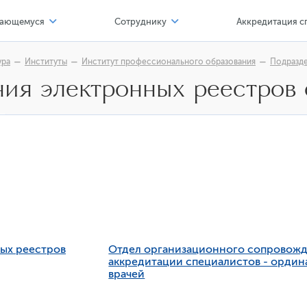
ающемуся
Сотруднику
Аккредитация с
тр карьеры
Соискателю
ура
Институты
Институт профессионального образования
Подразд
ния электронных реестров
 профессионал
Офисы, сервисы
альные нормативные акты
Компенсации и льготы
льной организации
азовательные программы
Обучение и развитие
имость обучения
Формы
верситет - обучающемуся
тр карьеры
ба и наука
ых реестров
Отдел организационного сопровож
аккредитации специалистов - ордин
лы мастерства
врачей
фортная среда обучения