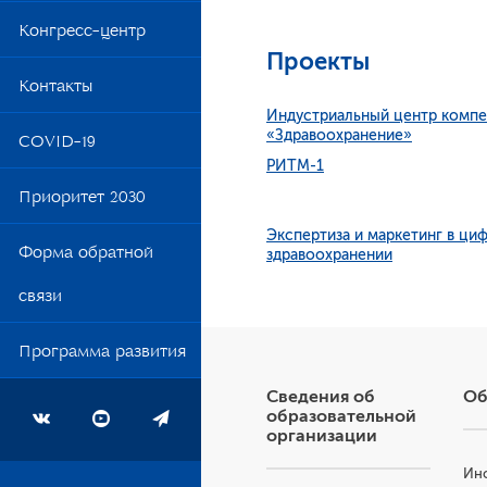
Обр
Конгресс-центр
Сти
Проекты
Контакты
Вак
Индустриальный центр комп
«Здравоохранение»
Общ
COVID-19
РИТМ-1
Приоритет 2030
Экспертиза и маркетинг в ци
Форма обратной
здравоохранении
связи
Программа развития
Сведения об
Об
образовательной
организации
Инс