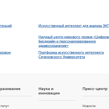
азовательные стандарты
пендии и материальная поддержка
антные места
етенций
Искусственный интеллект для анализа ЭК
ежития
Научный центр мирового уровня «Цифров
биодизайн и персонализированное
здравоохранение»
фровом
Платформа искусственного интеллекта
Сеченовского Университета
разование
Наука и
Пресс-центр
инновации
титут
Новости