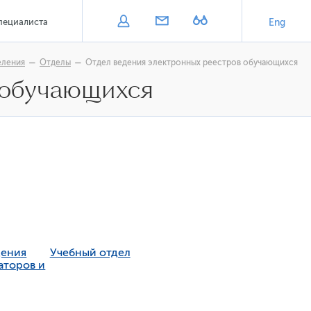
пециалиста
Eng
еления
Отделы
Отдел ведения электронных реестров обучающихся
 обучающихся
дения
Учебный отдел
аторов и