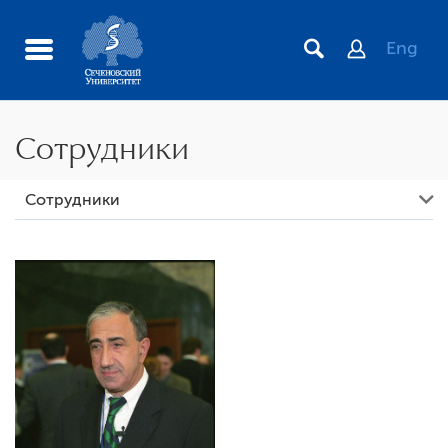
Eng
Сотрудники
План циклов в системе НМО на 2020 год. Название
Сотрудники
цикла: Рентгенэндоваскулярные методы лечения
больных с острым коронарным синдромом (на 2020
год)
Стоимость обучения граждан Российской Федерации
и иностранных граждан на договорной основе по
дополнительным профессиональным программам
(повышение квалификации, профессиональная
переподготовка), образовательным мероприятиям на
2019 год
План циклов в системе НМО на 2020 год. Название
цикла: Эндопротезирование аневризм брюшного
отдела аорты (на 2020 год)