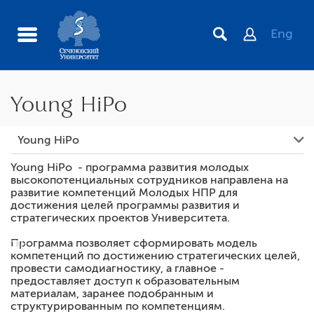
Eng
Young HiPo
Библиотека знаний
Young HiPo
Новости центра
Young HiPo - программа развития молодых
высокопотенциальных сотрудников направлена на
Контакты центра
развитие компетенций Молодых НПР для
Young HiPo
достижения целей программы развития и
стратегических проектов Университета.
иста
Программа позволяет сформировать модель
компетенций по достижению стратегических целей,
провести самодиагностику, а главное -
предоставляет доступ к образовательным
материалам, заранее подобранным и
структурированным по компетенциям.