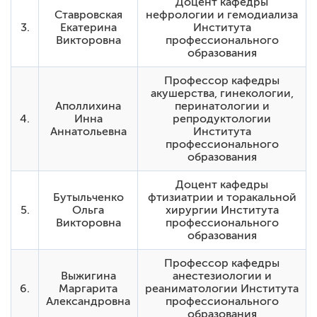
Доцент кафедры
Ставровская
нефрологии и гемодиализа
3.
Екатерина
Института
Викторовна
профессионального
образования
Профессор кафедры
акушерства, гинекологии,
Аполлихина
перинатологии и
4.
Инна
репродуктологии
Аннатольевна
Института
профессионального
образования
Доцент кафедры
Бутыльченко
фтизиатрии и торакальной
5.
Ольга
хирургии Института
Викторовна
профессионального
образования
Профессор кафедры
Выжигина
анестезиологии и
6.
Маргарита
реаниматологии Института
Александровна
профессионального
образования