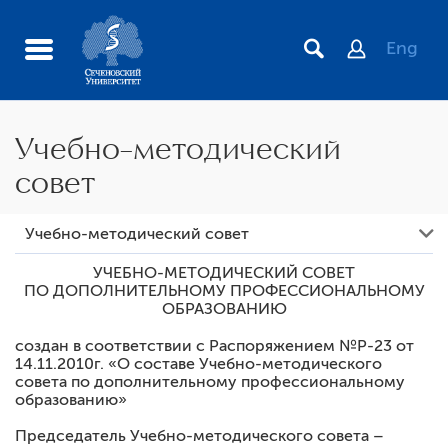
Eng
Учебно-методический
совет
Дирекция института
Учебно-методический совет
Учебно-методический совет
УЧЕБНО-МЕТОДИЧЕСКИЙ СОВЕТ
ПО ДОПОЛНИТЕЛЬНОМУ ПРОФЕССИОНАЛЬНОМУ
Благодарственные письма
ОБРАЗОВАНИЮ
Доска объявлений
создан в соответствии с Распоряжением №Р-23 от
Система менеджмента качества ИПО
14.11.2010г. «О составе Учебно-методического
совета по дополнительному профессиональному
Отделы
образованию»
Кафедры
Председатель Учебно-методического совета –