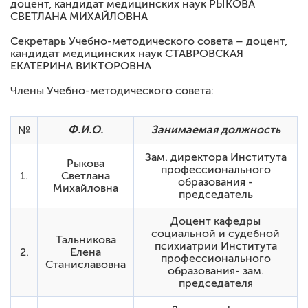
Ученый совет
доцент, кандидат медицинских наук РЫКОВА
СВЕТЛАНА МИХАЙЛОВНА
Повышение квалификации. Переподготовка
Секретарь Учебно-методического совета – доцент,
кандидат медицинских наук СТАВРОВСКАЯ
ЕКАТЕРИНА ВИКТОРОВНА
Члены Учебно-методического совета:
Ф.И.О.
Занимаемая должность
№
Зам. директора Института
Рыкова
профессионального
1.
Светлана
образования -
Михайловна
председатель
Доцент кафедры
социальной и судебной
Тальникова
психиатрии Института
2.
Елена
профессионального
Станиславовна
образования- зам.
председателя