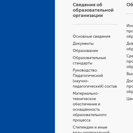
Сведения об
Об
образовательной
организации
Инс
пр
Основные сведения
об
Документы
Дов
об
Образование
Ср
Образовательные
пр
стандарты
об
Руководство.
Выс
Педагогический
(научно-
До
педагогический) состав
пр
об
Материально-
техническое
Це
обеспечение и
оснащённость
образовательного
процесса
Стипендии и иные
виды материальной