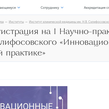
ающемуся
Сотруднику
Аккредитация с
тр карьеры
Соискателю
ура
Институты
Институт клинической медицины им. Н.В. Склифосовск
гистрация на I Научно-пр
 профессионал
Офисы, сервисы
лифосовского «Инновацио
альные нормативные акты
Компенсации и льготы
льной организации
азовательные программы
Обучение и развитие
й практике»
имость обучения
Формы
верситет - обучающемуся
тр карьеры
ба и наука
лы мастерства
фортная среда обучения