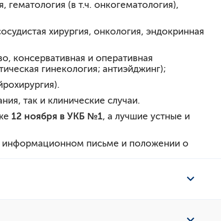
, гематология (в т.ч. онкогематология),
-сосудистая хирургия, онкология, эндокринная
во, консервативная и оперативная
тическая гинекология; антиэйджинг);
ейрохирургия).
ия, так и клинические случаи.
уже
12 ноября в УКБ №1
, а лучшие устные и
в информационном письме и положении о