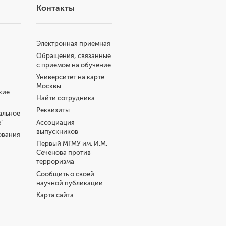
Контакты
Электронная приемная
Обращения, связанные
с приемом на обучение
Университет на карте
Москвы
кие
Найти сотрудника
Реквизиты
альное
"
Ассоциация
выпускников
ования
Первый МГМУ им. И.М.
Сеченова против
терроризма
Сообщить о своей
научной публикации
Карта сайта