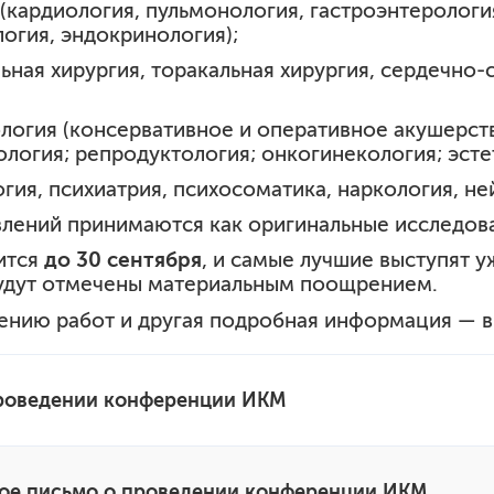
 (кардиология, пульмонология, гастроэнтерология
огия, эндокринология);
льная хирургия, торакальная хирургия, сердечно
кология (консервативное и оперативное акушерст
ология; репродуктология; онкогинекология; эсте
огия, психиатрия, психосоматика, наркология, н
лений принимаются как оригинальные исследован
ится
до 30 сентября
, и самые лучшие выступят 
удут отмечены материальным поощрением.
ению работ и другая подробная информация — 
роведении конференции ИКМ
е письмо о проведении конференции ИКМ