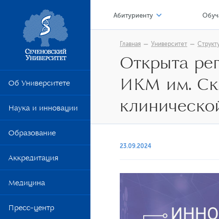
Абитуриенту
Обуч
Приемная кампания 2026
Цен
Главная
Университет
Структ
Открыта ре
Приемная кампания 2025
Я –
Стоимость обучения
ИКМ им. Ск
Лок
Об Университете
Перевод из другой образовате
Обр
клиническо
Наука и инновации
Сто
Образование
Уни
23.09.2024
Цен
Аккредитация
Уче
Медицина
Шко
Пресс-центр
Ком