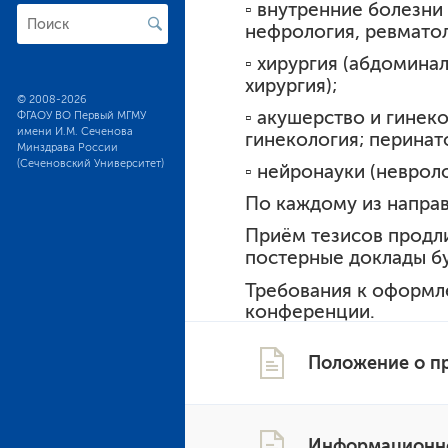
▫️ внутренние болезни
нефрология, ревматол
▫️ хирургия (абдомина
хирургия);
© 2008-2026
▫️ акушерство и гине
ФГАОУ ВО Первый МГМУ
имени И.М. Сеченова
гинекология; перинат
Минздрава России
(Сеченовский Университет)
▫️ нейронауки (неврол
По каждому из направ
Приём тезисов продл
постерные доклады б
Требования к оформл
конференции.
Положение о п
Информационно