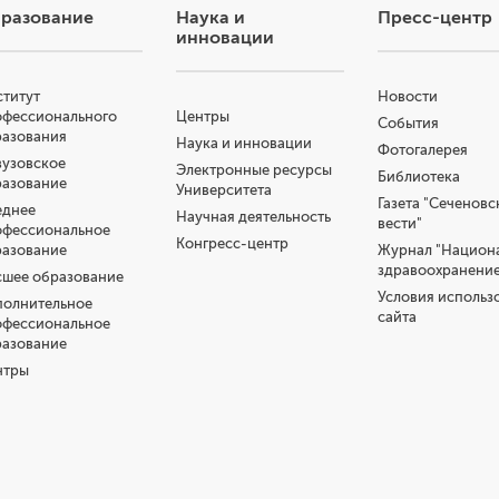
разование
Наука и
Пресс-центр
инновации
титут
Новости
офессионального
Центры
События
разования
Наука и инновации
Фотогалерея
узовское
Электронные ресурсы
Библиотека
разование
Университета
Газета "Сеченовс
еднее
Научная деятельность
вести"
офессиональное
Конгресс-центр
разование
Журнал "Национ
здравоохранение
шее образование
Условия использ
полнительное
сайта
офессиональное
разование
нтры