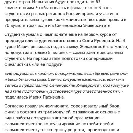
других стран. Испытания будут проходить по 63
компетенциям. Чтобы попасть в финал, около 3 тыс.
студентов из разных регионов России приняли участие в
предварительных вузовских чемпионатах, которые прошли в
70 вузах, в том числе и в Сеченовском Университете.
Студентка узнала о чемпионате ещё на первом курсе от
председателя студенческого совета Сони Русецкой
. На 4
курсе Мария решилась подать заявку. Желающих было много,
но допустили только 5 человек – самых заинтересованных
студентов. На первом этапе подготовки соперниками
финалистки были ее подруги.
«Не ощущалось какого-то напряжения, если бы выиграли они,
я была бы за них рада. Сейчас ситуация изменилась: все-таки
теперь я представляю Сеченовский Университет, поэтому уже
на этапе подготовки чувствовался груз ответственности»
, -
поделилась Мария Пасивкина.
Согласно правилам чемпионата, соревновательный блок
финала состоит из трëх модулей, отражающих основные
виды работы сотрудника аптечной организации –
фармацевтическое консультирование потребителей и
фармацевтическую экспертизу рецепта, производство и