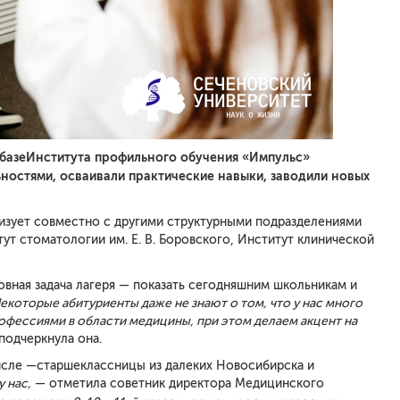
базе
Институт
а
профильного обучения «Импульс»
ьностями
, осваивали практические навыки, заводили новых
изует совместно с другими структурными подразделениями
ут стоматологии им. Е. В. Боровского, Институт клинической
новная задача лагеря — показать сегодняшним школьникам и
екоторые абитуриенты даже не знают о том, что у нас много
рофессиями в области медицины, при этом делаем акцент на
подчеркнула она.
 числе —старшеклассницы из далеких Новосибирска и
 нас,
— отметила советник директора Медицинского