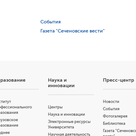
События
Газета "Сеченовские вести"
разование
Наука и
Пресс-центр
инновации
титут
Новости
офессионального
Центры
События
разования
Наука и инновации
Фотогалерея
узовское
Электронные ресурсы
Библиотека
разование
Университета
Газета "Сеченовс
еднее
Научная деятельность