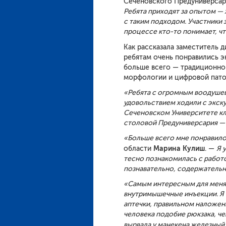
Сеченовского Предуниверса
Ребята приходят за опытом —
с таким подходом. Участники
процессе кто-то понимает, чт
Как рассказала заместитель
ребятам очень понравились э
больше всего — традиционно 
морфологии и цифровой пато
«Ребята с огромным воодуше
удовольствием ходили с экску
Сеченовском Университете кл
столовой
Предуниверсария — 
«Больше всего мне понравило
Марина
Кулиш
области
. —
Я
тесно
познакомилась с работ
познавательно, содержательн
«Самым интересным для меня б
внутримышечные инъекции. Я 
аптечки, правильном наложени
человека подобие рюкзака, ч
вырвала у манекена железный 