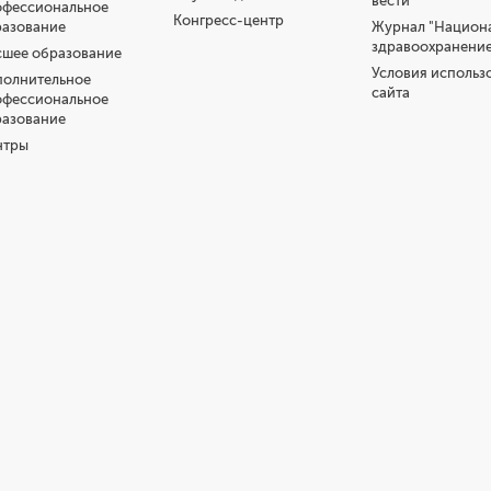
вести"
офессиональное
Конгресс-центр
разование
Журнал "Национ
здравоохранение
шее образование
Условия использ
полнительное
сайта
офессиональное
разование
нтры