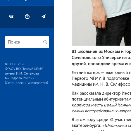
81 школьник из Москвы и го
Сеченовского Университета.
друзей, проводили время инт
© 2008-2026
ФГАОУ ВО Первый МГМУ
Летний лагерь — ежегодный 
имени И.М. Сеченова
Минздрава России
Первого МГМУ. В подготовке 
(Сеченовский Университет)
медицины им. Н. В. Склифосо
Как рассказала директор Ин
потенциальным абитуриентам,
корпусов и есть целый Клинич
самых востребованных направ
В этом году среди 81 участни
Екатеринбурга.
«Школьники со