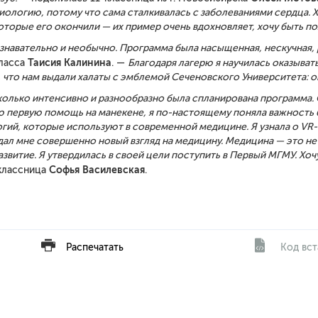
иологию, потому что сама сталкивалась с заболеваниями сердца.
Х
оторые его ок
ончи
ли
— и
х
пример очень вдохновляе
т,
хочу быть п
знавательно
и
необычно
. П
рограмма
была
насыщенная, нескучная,
Таисия
Калинина
класса
. —
Благодаря лагерю я научилась оказыват
, что нам выдали халаты с эмблемой Сеченовского
У
ниверситета
:
о
колько интенсивно и разнообразно была спланирована программа. 
ю первую помощь на манекене
,
я по-настоящему поняла важность б
огий, которые используют в современной медицине. Я узнала о
VR
дал мне совершенно новый взгляд на медицину
. Медицина
— это не
звитие. Я утвердилась в своей цели
поступить в Первый МГМУ. Хо
Софья
Василевская
-классница
.
Распечатать
Код вст