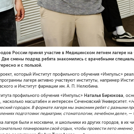
родов России принял участие в Медицинском летнем лагере
на 
 Две смены подряд ребята знакомились с врач
ебными специал
ересно и с пользой.
проект, который Институт профильного обучения «Импульс» реал
программы лагеря активно участвуют институты, например Инстит
вского и Институт фармации им. А. П. Нелюбина.
Наталья Бирюкова
ститута профильного обучения «Импульс»
, ос
 насколько масштабен и интересен Сеченовский Университет. «
Н
еский городок. В формате лагеря мы знакомим ребят с разными п
лениях подготовки: педиатрии, стоматологии, лечебном деле»
,
— 
ка лагеря были и москвичи, и школьники из других городов, в их
знательно планировали свой отдых, чтобы провести лето именно у