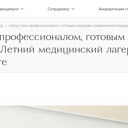
ающемуся
Сотруднику
Аккредитация с
тр карьеры
Соискателю
ти
«Хочу стать профессионалом, готовым к вызовам современной медиц
ь профессионалом, готовым
 профессионал
Офисы, сервисы
 Летний медицинский лаге
альные нормативные акты
Компенсации и льготы
льной организации
азовательные программы
Обучение и развитие
те
имость обучения
Формы
верситет - обучающемуся
тр карьеры
ба и наука
лы мастерства
фортная среда обучения