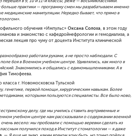
о перешел в 9, 10 и 11
-й
классы, реже — восьмиклассники.
 и больше практики — программу смен мы разрабатываем именно
ые медици
нские манипуляци
и. Нередко бывает, что прямо в
атологом».
Оксана
Солоха
профильного обучения «Импульс»
, в этом году
ахманова и знакомство с кафедройнефрологии и гемодиализа, а
еская лекция про чуму от доцента Института клинической
разнообразно работали руками, а не просто наблюдали. С
оле боя в Военном учебном центре. Удивлялись, как много в
ийский.
Знакомились и общались с единомышленниками.
А в
фия Тимофеева.
о класса г. Новомосковска Тульской
л
у
, генетике, первой помощи
,
хирур
гическим навыкам. Более
 методиками
,
которыми пользуются специалисты. Все было ново,
естринскому делу, где мы учились ставить внутривенные и
оенном учебном центре нам рассказывали о содержании военной
о очень весело: мы пробовали с помощью веревки сделать из
классным получился поход в Институт стоматологии — я даже
а
. —
Я
ещ
е
не знаю
, каким
врачом
хочу быть
, но
точно пойду в