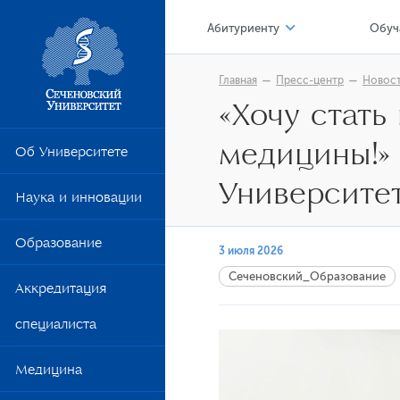
Абитуриенту
Обуч
Приемная кампания 2026
Цен
Главная
Пресс-центр
Новос
«Хочу стат
Приемная кампания 2025
Я –
Стоимость обучения
медицины!»
Лок
Об Университете
Перевод из другой образовате
Обр
Университе
Наука и инновации
Сто
Образование
Уни
3 июля 2026
Цен
Сеченовский_Образование
Аккредитация
Уче
специалиста
Шко
Медицина
Ком