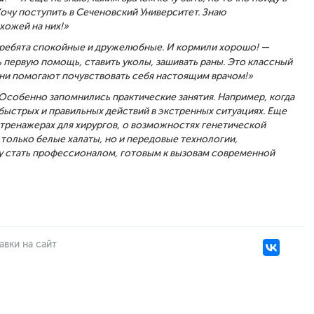
очу поступить в Сеченовский У
ниверситет
. З
наю
охож
ей
на них
!
»
 ребята спокойные и дружелюбные
. И
корм
или
хорошо
!
—
ь первую помощь, ставить уколы, зашивать раны
. Э
то классный
ни помогают почувствовать себя
настоящим
врачом
!»
Особенно запомнились практические занятия. Например, когда
ыстрых и правильных действий в экстренных ситуациях.
Еще
-тренажерах для хирургов, о возможностях генетической
 только белые халаты, но и передовые технологии,
чу стать профессионалом, готовым к вызовам современной
авки на сайт