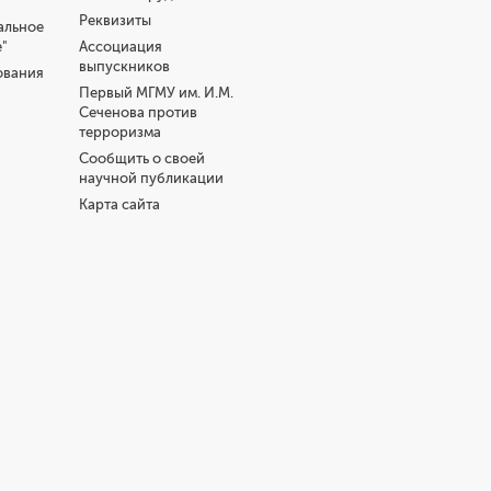
Реквизиты
альное
"
Ассоциация
выпускников
ования
Первый МГМУ им. И.М.
Сеченова против
терроризма
Сообщить о своей
научной публикации
Карта сайта