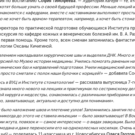
София Тимофеева
рия по воспитанию
. —
А
удитория
лагеря
— те, кт
 хотят больше узнать о своей будущей профессии. Меньше лекций
 знакомятся с кафедрами, вместе с наставниками выполняют прост
о не хочет быть врачом-терапевтом,
например,
а хочет быть стом
 директора по практической подготовке обучающихся Института 
кскурсия по кафедре кожных и венерических болезней им. В. А. Р
первая помощь. Кроме того, всем сменам запомнилась фантастич
логии Оксаны Кичигиной.
влением накладывали хирургические швы
и выделяли ДНК. Много и 
рсией по Музею истории медицины. Учились помогать раненым на п
инических баз и направлений подготовки. Учили медицинский англ
просто сметали с полок наши
булочки с корицей!»
— добавила Со
сь в ВУЦ и Институте стоматологии!
— рассказала выпускница 7-г
узнала
много нового
на лекциях и практик
умах
по
сестринскому
де
ой хирурга и медсестры, ознакомилась с различными приборами и
о, захватывающе, актуально
и доступно для понимания»
.
ыло наложение швов и плетение узлов! Запомнились занятия по с
никогда до этого не ставила инъекции — было захватывающе! В В
и жгута, повязок и
—
самое
интересное —
о
видах эвакуации. Был
емодана и даже переносили его на одноколесных носилках. Очень 
Олеся
Глотов
зуб!
— поделилась 11-классница из г. Новосибирска