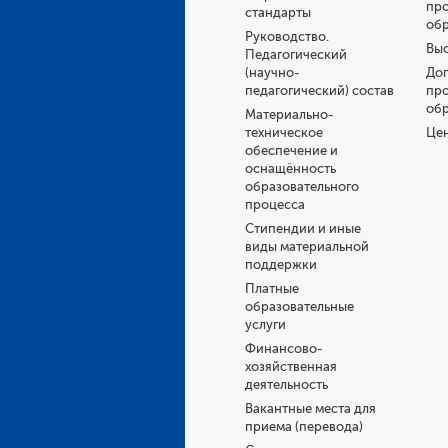
пр
стандарты
об
Руководство.
Выс
Педагогический
(научно-
До
педагогический) состав
пр
об
Материально-
техническое
Це
обеспечение и
оснащённость
образовательного
процесса
Стипендии и иные
виды материальной
поддержки
Платные
образовательные
услуги
Финансово-
хозяйственная
деятельность
Вакантные места для
приема (перевода)