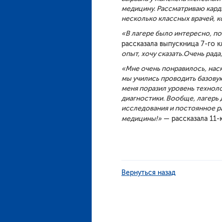
медицину. Р
ассматриваю кард
несколько
классных врачей,
к
«
В лагере было
интересно, по
рассказала выпускница 7-го 
опыт, хочу сказать
.
О
чень рада
«Мне очень понравилось, нас
мы учились проводить базову
м
еня поразил уровень технол
диагностики. Вообще, лагерь 
исследования и постоянное ра
медицины!»
— рассказала 11
Вернуться назад