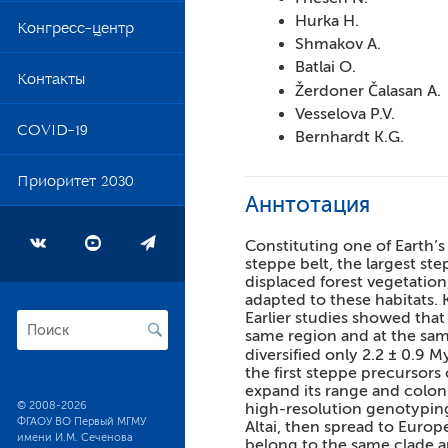
Обр
Hurka H.
Конгресс-центр
Shmakov A.
Сти
Batlai O.
Контакты
Вак
Žerdoner Čalasan A.
Vesselova P.V.
Общ
COVID-19
Bernhardt K.G.
Приоритет 2030
Аннтотация
Constituting one of Earth’s
steppe belt, the largest st
displaced forest vegetation
adapted to these habitats. 
Earlier studies showed that
same region and at the same
diversified only 2.2 ± 0.9
the first steppe precursors
expand its range and coloni
© 2008-2026
high-resolution genotyping
ФГАОУ ВО Первый МГМУ
Altai, then spread to Europ
имени И.М. Сеченова
belong to the same clade an