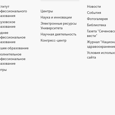
титут
Новости
офессионального
Центры
События
разования
Наука и инновации
Фотогалерея
узовское
Электронные ресурсы
Библиотека
разование
Университета
Газета "Сеченовс
еднее
Научная деятельность
вести"
офессиональное
Конгресс-центр
разование
Журнал "Национ
здравоохранение
шее образование
Условия использ
полнительное
сайта
офессиональное
разование
нтры