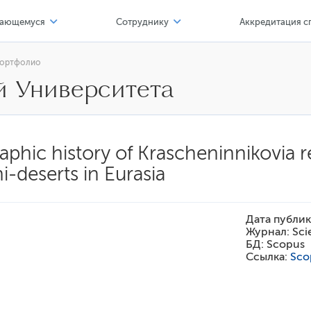
ающемуся
Сотруднику
Аккредитация с
тр карьеры
Соискателю
ортфолио
й Университета
 профессионал
Офисы, сервисы
альные нормативные акты
Компенсации и льготы
льной организации
азовательные программы
Обучение и развитие
phic history of Krascheninnikovia r
имость обучения
Формы
-deserts in Eurasia
верситет - обучающемуся
тр карьеры
Дата публик
Журнал:
Scie
ба и наука
БД:
Scopus
Ссылка:
Sco
лы мастерства
фортная среда обучения