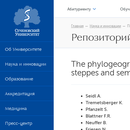
Абитуриенту
Обуч
Приемная кампания 2026
Цен
Главная
Наука и инновации
П
Репозитори
Приемная кампания 2025
Я –
Стоимость обучения
Лок
Об Университете
Перевод из другой образовате
Обр
The phylogeogra
Наука и инновации
Сто
steppes and semi
Образование
Уни
Цен
Аккредитация
Seidl A.
Уче
Tremetsberger K.
Медицина
Pfanzelt S.
Шко
Blattner F.R.
Neuffer B.
Пресс-центр
Ком
Friesen N.