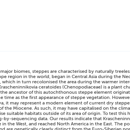
азовательные стандарты
пендии и материальная поддержка
антные места
ежития
 major biomes, steppes are characterised by naturally treeles
eppe region in the world, began in Central Asia during the Neo
, which in turn recolonised the area during the warmer intergl
Krascheninnikovia ceratoides (Chenopodiaceae) is a plant cha
 the ancestor of this autochthonous steppe element originate
 time as the first appearance of steppe vegetation. However
 Mya, it may represent a modern element of current dry step
 of the Miocene. As such, it may have capitalised on the clim
se suitable habitats outside of its area of origin. To test t
-by-sequencing data. Our results indicate that Krascheninni
e in the West, and reached North America in the East. The p
d are genetically clearly distinct from the Euro-Siberian po