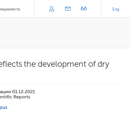
пециалиста
Eng
eflects the development of dry
ации:
01.12.2021
ntific Reports
pus