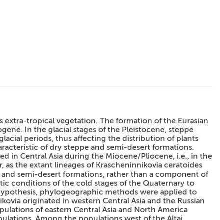
s extra-tropical vegetation. The formation of the Eurasian
gene. In the glacial stages of the Pleistocene, steppe
acial periods, thus affecting the distribution of plants
racteristic of dry steppe and semi-desert formations.
d in Central Asia during the Miocene/Pliocene, i.e., in the
, as the extant lineages of Krascheninnikovia ceratoides
pe and semi-desert formations, rather than a component of
atic conditions of the cold stages of the Quaternary to
his hypothesis, phylogeographic methods were applied to
kovia originated in western Central Asia and the Russian
opulations of eastern Central Asia and North America
pulations. Among the populations west of the Altai