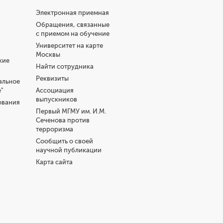
Электронная приемная
Обращения, связанные
с приемом на обучение
Университет на карте
Москвы
кие
Найти сотрудника
Реквизиты
альное
"
Ассоциация
выпускников
ования
Первый МГМУ им. И.М.
Сеченова против
терроризма
Сообщить о своей
научной публикации
Карта сайта