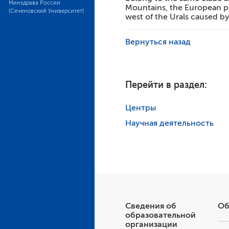
Минздрава России
Mountains, the European pop
(Сеченовский Университет)
west of the Urals caused by
Вернуться назад
Перейти в раздел:
Центры
Научная деятельность
Сведения об
Об
образовательной
организации