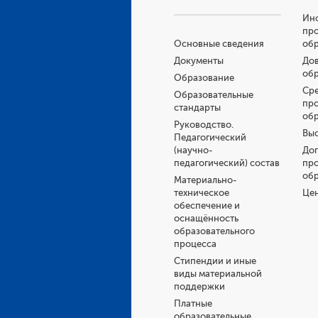
Инс
пр
Основные сведения
об
Документы
Дов
об
Образование
Ср
Образовательные
пр
стандарты
об
Руководство.
Выс
Педагогический
(научно-
До
педагогический) состав
пр
об
Материально-
техническое
Це
обеспечение и
оснащённость
образовательного
процесса
Стипендии и иные
виды материальной
поддержки
Платные
образовательные